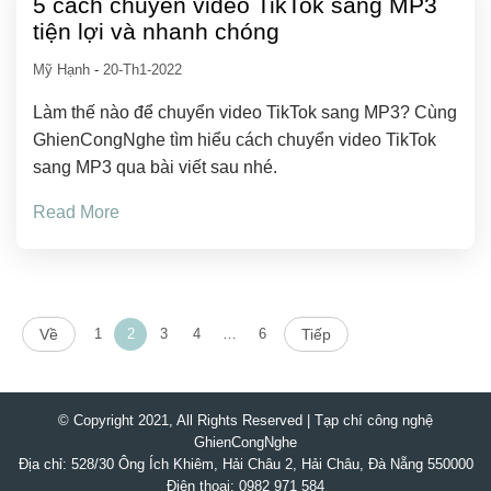
5 cách chuyển video TikTok sang MP3
tiện lợi và nhanh chóng
Mỹ Hạnh
-
20-Th1-2022
Làm thế nào để chuyển video TikTok sang MP3? Cùng
GhienCongNghe tìm hiểu cách chuyển video TikTok
sang MP3 qua bài viết sau nhé.
Read More
Về
1
2
3
4
…
6
Tiếp
© Copyright 2021, All Rights Reserved | Tạp chí công nghệ
GhienCongNghe
Địa chỉ: 528/30 Ông Ích Khiêm, Hải Châu 2, Hải Châu, Đà Nẵng 550000
Điện thoại: 0982 971 584