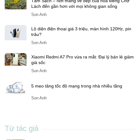
Tám Sạch – Nơi mang vẻ đẹp của hoa kiểng Chợ
Lách đến gần hơn với mọi không gian sống
Son Anh
Lộ diện điện thoại giá 3 triệu, màn hình 120Hz, pin
trâu?
Son Anh
Xiaomi Redmi A7 Pro vừa ra mắt: Đại lý bán lẻ giảm
giá sốc
Son Anh
5 mẹo tăng tốc độ mạng trong nhà nhiều tầng
Son Anh
Từ tác giả