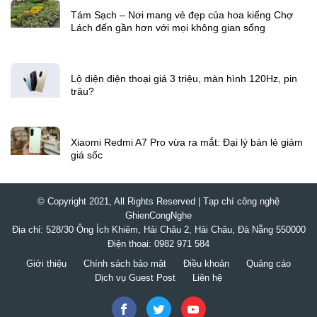
Tám Sạch – Nơi mang vẻ đẹp của hoa kiểng Chợ
Lách đến gần hơn với mọi không gian sống
Lộ diện điện thoại giá 3 triệu, màn hình 120Hz, pin
trâu?
Xiaomi Redmi A7 Pro vừa ra mắt: Đại lý bán lẻ giảm
giá sốc
© Copyright 2021, All Rights Reserved | Tạp chí công nghệ
GhienCongNghe
Địa chỉ: 528/30 Ông Ích Khiêm, Hải Châu 2, Hải Châu, Đà Nẵng 550000
Điện thoại: 0982 971 584
Giới thiệu
Chính sách bảo mật
Điều khoản
Quảng cáo
Dịch vụ Guest Post
Liên hệ