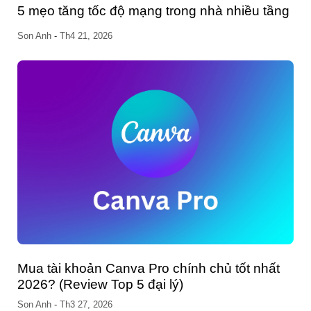
 tầng
Cách tải video Douyin không logo trên máy
tính và điện thoại
Phương Nguyễn
-
Th5 22, 2023
nhất
Cách thay đổi thông tin trên VssID và nhữn