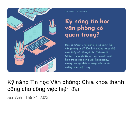
lưu ý tốt nhất bạn nên biết
Chang Nguyen
-
Th5 04, 2023
thành
Cách đổi số điện thoại trên VssID nhanh
chóng và đơn giản ngay tại nhà
Chang Nguyen
-
Th5 04, 2023