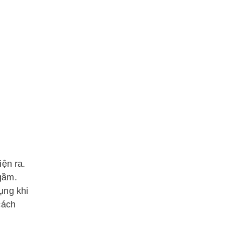
iện ra.
gầm.
ụng khi
cách