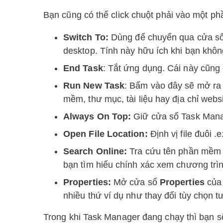
Bạn cũng có thể click chuột phải vào một p
Switch To:
Dùng để chuyển qua cửa sổ
desktop. Tính này hữu ích khi bạn khô
End Task
: Tắt ứng dụng. Cái này cũng 
Run New Task
: Bấm vào đây sẽ mở ra 
mềm, thư mục, tài liệu hay địa chỉ webs
Always On Top:
Giữ cửa sổ Task Manag
Open File Location:
Định vị file đuôi .
Search Online:
Tra cứu tên phần mềm v
bạn tìm hiểu chính xác xem chương trìn
Properties:
Mở cửa sổ
Properties
của 
nhiều thứ ví dụ như thay đổi tùy chọn 
Trong khi Task Manager đang chạy thì bạn s