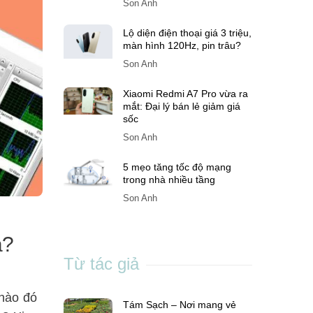
Son Anh
Lộ diện điện thoại giá 3 triệu,
màn hình 120Hz, pin trâu?
Son Anh
Xiaomi Redmi A7 Pro vừa ra
mắt: Đại lý bán lẻ giảm giá
sốc
Son Anh
5 mẹo tăng tốc độ mạng
trong nhà nhiều tầng
Son Anh
a?
Từ tác giả
 nào đó
Tám Sạch – Nơi mang vẻ