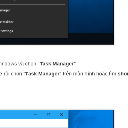
ndows và chọn “
Task Manager
”
e
rồi chọn “
Task Manager
” trên màn hình hoặc tìm
sho