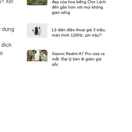
a? Xin
đẹp của hoa kiểng Chợ Lách
đến gần hơn với mọi không
gian sống
ử dụng
Lộ diện điện thoại giá 3 triệu,
màn hình 120Hz, pin trâu?
 đích
ọi
Xiaomi Redmi A7 Pro vừa ra
mắt: Đại lý bán lẻ giảm giá
sốc