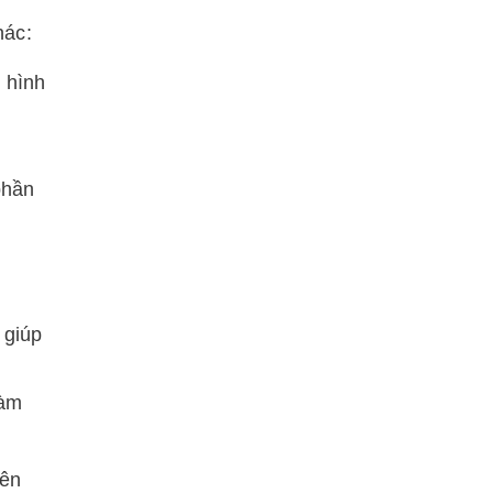
hác:
 hình
phần
 giúp
làm
rên