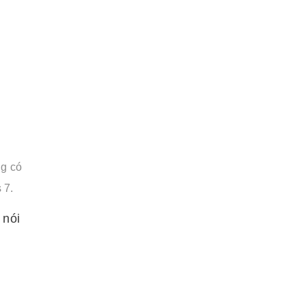
ng có
 7.
 nói