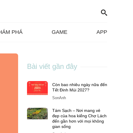
HÁM PHÁ
GAME
APP
Bài viết gần đây
Còn bao nhiêu ngày nữa đến
Tết Đinh Mùi 2027?
SonAnh
Tám Sạch – Nơi mang vẻ
đẹp của hoa kiểng Chợ Lách
đến gần hơn với mọi không
gian sống