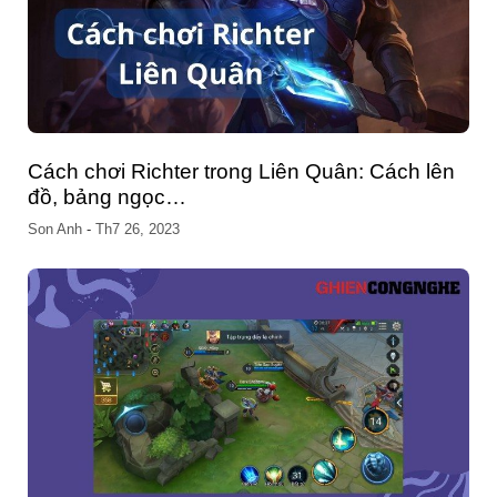
Cách chơi Richter trong Liên Quân: Cách lên
đồ, bảng ngọc…
Son Anh
-
Th7 26, 2023