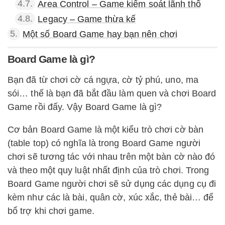
4.7.
Area Control – Game kiểm soát lãnh thổ
4.8.
Legacy – Game thừa kế
5.
Một số Board Game hay bạn nên chơi
Board Game là gì?
Bạn đã từ chơi cờ cá ngựa, cờ tỷ phú, uno, ma
sói… thế là bạn đã bắt đầu làm quen và chơi Board
Game rồi đấy. Vậy Board Game là gì?
Cơ bản Board Game là một kiểu trò chơi cờ bàn
(table top) có nghĩa là trong Board Game người
chơi sẽ tương tác với nhau trên một bàn cờ nào đó
và theo một quy luật nhất định của trò chơi. Trong
Board Game người chơi sẽ sử dụng các dụng cụ đi
kèm như các là bài, quân cờ, xúc xắc, thẻ bài… để
bổ trợ khi chơi game.