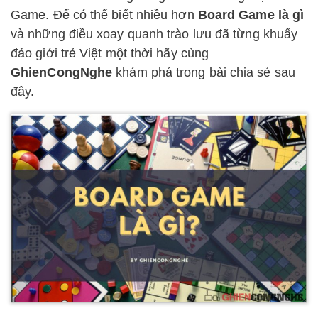
Game. Để có thể biết nhiều hơn
Board Game là gì
và những điều xoay quanh trào lưu đã từng khuấy
đảo giới trẻ Việt một thời hãy cùng
GhienCongNghe
khám phá trong bài chia sẻ sau
đây.