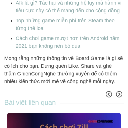
Afk là gì? Tác hại và những hệ lụy mà hành vi
tiêu cực này có thể mang đến cho cộng đồng
Top những game miễn phí trên Steam theo
từng thể loại
Cách chơi game mượt hơn trên Android năm
2021 bạn không nên bỏ qua
Mong rằng những thông tin về Board Game là gì sẽ
có ích cho bạn. Đừng quên Like, Share và ghé
thăm GhienCongNghe thường xuyên để có thêm
nhiều kiến thức mới mẻ về công nghệ mỗi ngày.
Bài viết liên quan