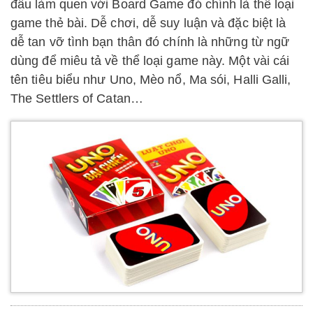
đầu làm quen với Board Game đó chính là thể loại
game thẻ bài. Dễ chơi, dễ suy luận và đặc biệt là
dễ tan vỡ tình bạn thân đó chính là những từ ngữ
dùng để miêu tả về thể loại game này. Một vài cái
tên tiêu biểu như Uno, Mèo nổ, Ma sói, Halli Galli,
The Settlers of Catan…