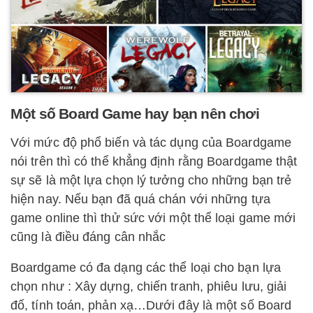
Một số Board Game hay bạn nên chơi
Với mức độ phổ biến và tác dụng của Boardgame
nói trên thì có thể khẳng định rằng Boardgame thật
sự sẽ là một lựa chọn lý tưởng cho những bạn trẻ
hiện nay. Nếu bạn đã quá chán với những tựa
game online thì thử sức với một thể loại game mới
cũng là điều đáng cân nhắc
Boardgame có đa dạng các thể loại cho bạn lựa
chọn như : Xây dựng, chiến tranh, phiêu lưu, giải
đố, tính toán, phản xạ…Dưới đây là một số Board