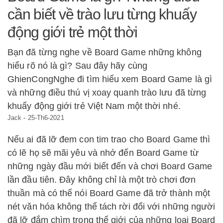
cần biết về trào lưu từng khuấy
động giới trẻ một thời
Bạn đã từng nghe về Board Game những không
hiểu rõ nó là gì? Sau đây hãy cùng
GhienCongNghe đi tìm hiểu xem Board Game là gì
và những điều thú vị xoay quanh trào lưu đã từng
khuấy động giới trẻ Việt Nam một thời nhé.
Jack
-
25-Th6-2021
Nếu ai đã lỡ đem con tim trao cho Board Game thì
có lẽ họ sẽ mãi yêu và nhớ đến Board Game từ
những ngày đầu mới biết đến và chơi Board Game
lần đầu tiên. Đây không chỉ là một trò chơi đơn
thuần mà có thể nói Board Game đã trở thành một
nét văn hóa không thể tách rời đối với những người
đã lỡ đắm chìm trong thế giới của những loại Board