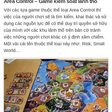
Area Control – Game kiểm soát lãnh thổ
Với các tựa game thuộc thể loại Area Control thì
việc của người chơi sẽ là tìm kiếm, khai thác và sử
dụng các nguồn lực để có thể duy trì quyền sở hữu
của mình với các khu lãnh thổ trên bàn cờ tránh
việc những người chơi khác có ý định xâm chiếm.
Một vài cái tên thuộc thể loại này như: Risk, Small
World…