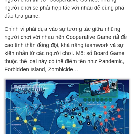
người chơi sẽ phải hợp tác với nhau để cùng phá
đảo tựa game.
Chỉnh vì phải dựa vào sự tương tác giữa những
người chơi với nhau nên Cooperative Game rất đề
cao tinh thần đồng đội, khả năng teamwork và sự
kiên nhẫn từ các người chơi. Một số Board Game
thuộc thể loại này có thể điểm tên như Pandemic,
Forbidden Island, Zombicide…