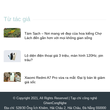
Từ tác giả
Tám Sạch – Nơi mang vẻ đẹp của hoa kiểng Chợ
Lách đến gần hơn với mọi không gian sống
Lộ diện điện thoại giá 3 triệu, màn hình 120Hz, pin
trâu?
Xiaomi Redmi A7 Pro vừa ra mắt: Đại lý bán lẻ giảm
giá sốc
© Copyright 2021, All Rights Reserved | Tạp chí công nghệ
GhienCongNghe
Địa chỉ: 528/30 Ông Ích Khiêm, Hải Châu 2, Hải Châu, Đà Nẵng 550000
Điện thoại: 0982 971 584
Giới thiệu
Chính sách bảo mật
Điều khoản
Quảng cáo