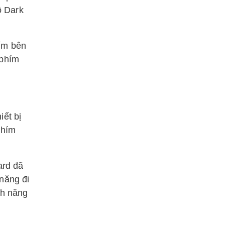
ộ Dark
hím bên
 phím
iết bị
phím
ard đã
năng đi
nh năng