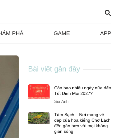
HÁM PHÁ
GAME
APP
Bài viết gần đây
Còn bao nhiêu ngày nữa đến
Tết Đinh Mùi 2027?
SonAnh
Tám Sạch – Nơi mang vẻ
đẹp của hoa kiểng Chợ Lách
đến gần hơn với mọi không
gian sống