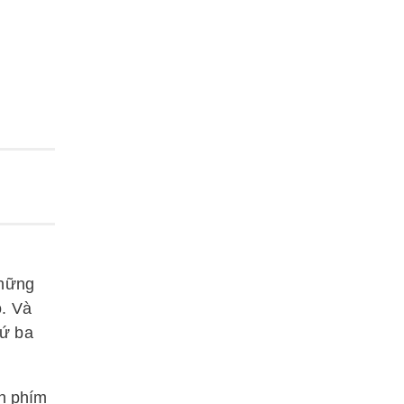
những
ọ. Và
hứ ba
àn phím