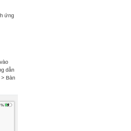
nh ứng
 vào
ng dẫn
m > Bàn