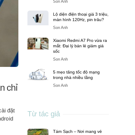
Son Anh
Lộ diện điện thoại giá 3 triệu,
màn hình 120Hz, pin trâu?
Son Anh
Xiaomi Redmi A7 Pro vừa ra
mắt: Đại lý bán lẻ giảm giá
sốc
Son Anh
5 mẹo tăng tốc độ mạng
trong nhà nhiều tầng
n chỉ
Son Anh
ài đặt
Từ tác giả
ndroid
Tám Sạch – Nơi mang vẻ