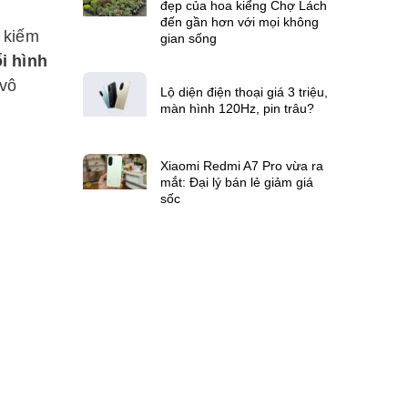
đẹp của hoa kiểng Chợ Lách
đến gần hơn với mọi không
 kiếm
gian sống
i hình
 vô
Lộ diện điện thoại giá 3 triệu,
màn hình 120Hz, pin trâu?
Xiaomi Redmi A7 Pro vừa ra
mắt: Đại lý bán lẻ giảm giá
sốc