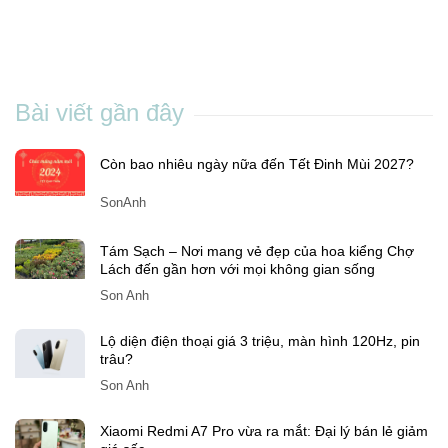
Bài viết gần đây
Còn bao nhiêu ngày nữa đến Tết Đinh Mùi 2027?
SonAnh
Tám Sạch – Nơi mang vẻ đẹp của hoa kiểng Chợ
Lách đến gần hơn với mọi không gian sống
Son Anh
Lộ diện điện thoại giá 3 triệu, màn hình 120Hz, pin
trâu?
Son Anh
Xiaomi Redmi A7 Pro vừa ra mắt: Đại lý bán lẻ giảm