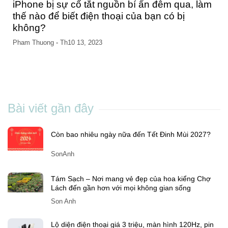
iPhone bị sự cố tắt nguồn bí ẩn đêm qua, làm
thế nào để biết điện thoại của bạn có bị
không?
Pham Thuong
-
Th10 13, 2023
Bài viết gần đây
Còn bao nhiêu ngày nữa đến Tết Đinh Mùi 2027?
SonAnh
Tám Sạch – Nơi mang vẻ đẹp của hoa kiểng Chợ
Lách đến gần hơn với mọi không gian sống
Son Anh
Lộ diện điện thoại giá 3 triệu, màn hình 120Hz, pin