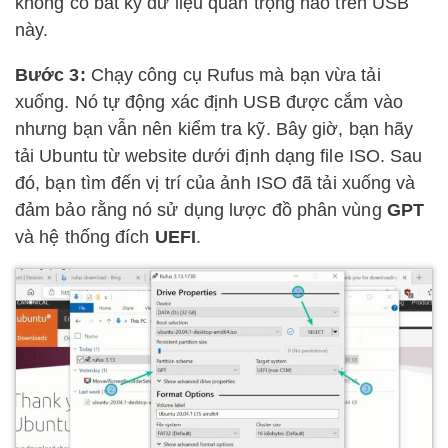
không có bất kỳ dữ liệu quan trọng nào trên USB
này.
Bước 3:
Chạy công cụ Rufus mà bạn vừa tải
xuống. Nó tự động xác định USB được cắm vào
nhưng bạn vẫn nên kiểm tra kỹ. Bây giờ, bạn hãy
tải Ubuntu từ website dưới định dạng file ISO. Sau
đó, bạn tìm đến vị trí của ảnh ISO đã tải xuống và
đảm bảo rằng nó sử dụng lược đồ phân vùng
GPT
và hệ thống đích
UEFI
.