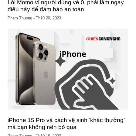
Dung lượng iPhone báo đầy? Mẹo giải phóng
dung lượng iPhone trong ‘nháy mắt’
Pham Thuong
-
Th10 15, 2023
iPhone bị sự cố tắt nguồn bí ẩn đêm qua, làm
thế nào để biết điện thoại của bạn có bị
không?