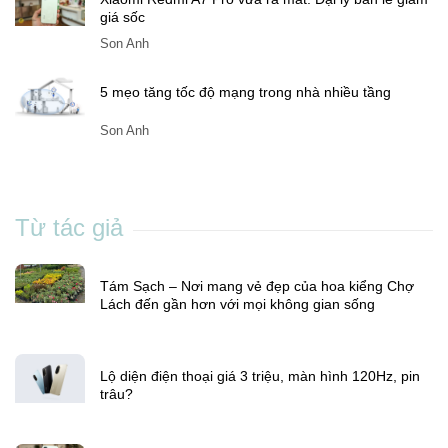
Xiaomi Redmi A7 Pro vừa ra mắt: Đại lý bán lẻ giảm
giá sốc
Son Anh
5 mẹo tăng tốc độ mạng trong nhà nhiều tầng
Son Anh
Từ tác giả
Tám Sạch – Nơi mang vẻ đẹp của hoa kiểng Chợ
Lách đến gần hơn với mọi không gian sống
Lộ diện điện thoại giá 3 triệu, màn hình 120Hz, pin
trâu?