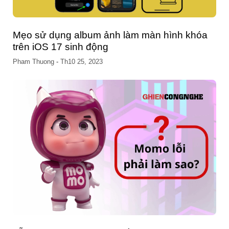
iPhone bị lỗi bảo mật, cập nhật iOS 16.7.1
ngay nếu không quá muộn
Pham Thuong
-
Th10 17, 2023