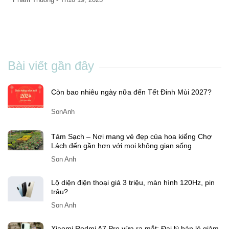
Pham Thuong
-
Th10 13, 2023
Bài viết gần đây
Còn bao nhiêu ngày nữa đến Tết Đinh Mùi 2027?
SonAnh
Tám Sạch – Nơi mang vẻ đẹp của hoa kiểng Chợ
Lách đến gần hơn với mọi không gian sống
Son Anh
Lộ diện điện thoại giá 3 triệu, màn hình 120Hz, pin
trâu?
Son Anh