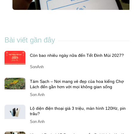
Cách đổi số điện thoại trên VssID nhanh
chóng và đơn giản ngay tại nhà
Chang Nguyen
-
Th5 04, 2023
Bài viết gần đây
Còn bao nhiêu ngày nữa đến Tết Đinh Mùi 2027?
SonAnh
Tám Sạch – Nơi mang vẻ đẹp của hoa kiểng Chợ
Lách đến gần hơn với mọi không gian sống
Son Anh