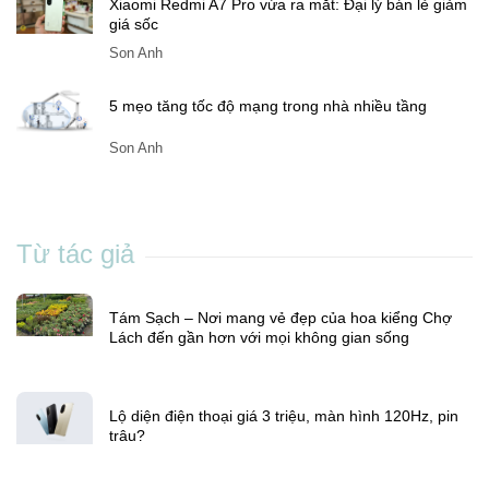
Lộ diện điện thoại giá 3 triệu, màn hình 120Hz, pin
trâu?
Son Anh
Xiaomi Redmi A7 Pro vừa ra mắt: Đại lý bán lẻ giảm
giá sốc
Son Anh
5 mẹo tăng tốc độ mạng trong nhà nhiều tầng
Son Anh
Từ tác giả
Tám Sạch – Nơi mang vẻ đẹp của hoa kiểng Chợ
Lách đến gần hơn với mọi không gian sống