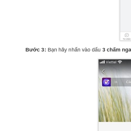
Bước 3:
Bạn hãy nhấn vào dấu
3 chấm ng