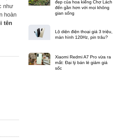
đẹp của hoa kiểng Chợ Lách
c như
đến gần hơn với mọi không
gian sống
ạn hoàn
i tên
Lộ diện điện thoại giá 3 triệu,
màn hình 120Hz, pin trâu?
Xiaomi Redmi A7 Pro vừa ra
mắt: Đại lý bán lẻ giảm giá
sốc