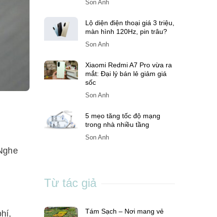
Son Anh
Lộ diện điện thoại giá 3 triệu,
màn hình 120Hz, pin trâu?
Son Anh
Xiaomi Redmi A7 Pro vừa ra
mắt: Đại lý bán lẻ giảm giá
sốc
Son Anh
5 mẹo tăng tốc độ mạng
trong nhà nhiều tầng
Son Anh
gNghe
Từ tác giả
Tám Sạch – Nơi mang vẻ
hí,