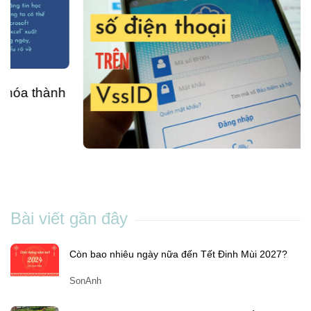
Cách đổi số điện thoại trên VssID nhanh
chóng và đơn giản ngay tại nhà
Chang Nguyen
-
Th5 04, 2023
Bài viết gần đây