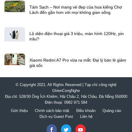
Từ tác giả
Tám Sạch – Nơi mang vẻ đẹp của hoa kiểng Chợ
Lách đến gần hơn với mọi không gian sống
Lộ diện điện thoại giá 3 triệu, màn hình 120Hz, pin
trâu?
Xiaomi Redmi A7 Pro vừa ra mắt: Đại lý bán lẻ giảm
giá sốc
© Copyright 2021, All Rights Reserved | Tạp chí công nghệ
GhienCongNghe
Địa chỉ: 528/30 Ông Ích Khiêm, Hải Châu 2, Hải Châu, Đà Nẵng 550000