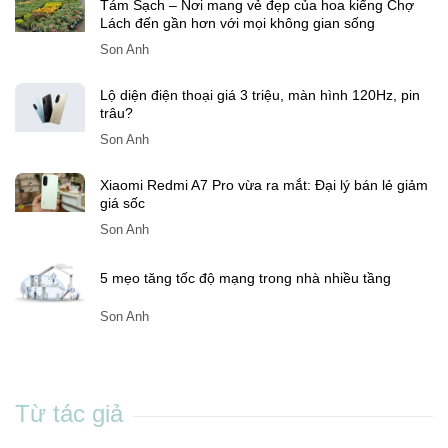
Còn bao nhiêu ngày nữa đến Tết Đinh Mùi 2027?
SonAnh
Tám Sạch – Nơi mang vẻ đẹp của hoa kiểng Chợ
Lách đến gần hơn với mọi không gian sống
Son Anh
Lộ diện điện thoại giá 3 triệu, màn hình 120Hz, pin
trâu?
Son Anh
Xiaomi Redmi A7 Pro vừa ra mắt: Đại lý bán lẻ giảm
giá sốc
Son Anh
5 mẹo tăng tốc độ mạng trong nhà nhiều tầng
Son Anh