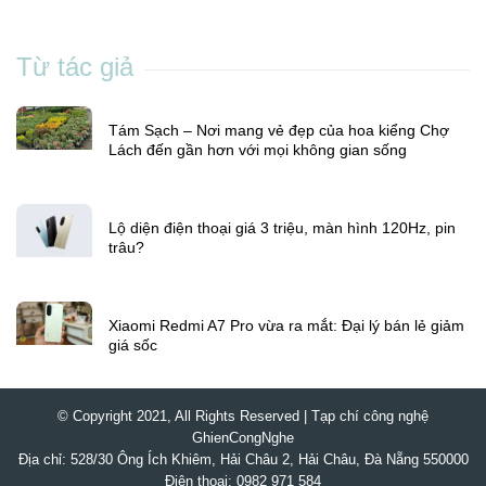
5 mẹo tăng tốc độ mạng trong nhà nhiều tầng
Son Anh
Từ tác giả
Tám Sạch – Nơi mang vẻ đẹp của hoa kiểng Chợ
Lách đến gần hơn với mọi không gian sống
Lộ diện điện thoại giá 3 triệu, màn hình 120Hz, pin
trâu?
Xiaomi Redmi A7 Pro vừa ra mắt: Đại lý bán lẻ giảm
giá sốc