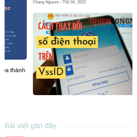
Chang Nguyen
-
Th5 04, 2023
Cách đổi số điện thoại trên VssID nhanh
chóng và đơn giản ngay tại nhà
Chang Nguyen
-
Th5 04, 2023