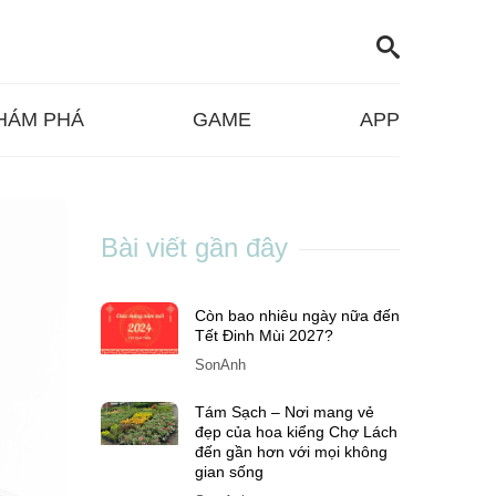
HÁM PHÁ
GAME
APP
Bài viết gần đây
Còn bao nhiêu ngày nữa đến
Tết Đinh Mùi 2027?
SonAnh
Tám Sạch – Nơi mang vẻ
đẹp của hoa kiểng Chợ Lách
đến gần hơn với mọi không
gian sống