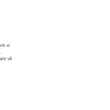
nh vi
.
are về