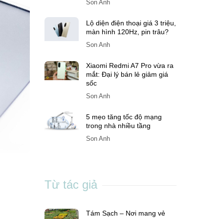
Son Anh
Lộ diện điện thoại giá 3 triệu,
màn hình 120Hz, pin trâu?
Son Anh
Xiaomi Redmi A7 Pro vừa ra
mắt: Đại lý bán lẻ giảm giá
sốc
Son Anh
5 mẹo tăng tốc độ mạng
trong nhà nhiều tầng
Son Anh
Từ tác giả
Tám Sạch – Nơi mang vẻ