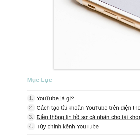
Mục Lục
1.
YouTube là gì?
2.
Cách tạo tài khoản YouTube trên điện th
3.
Điền thông tin hồ sơ cá nhân cho tài kh
4.
Tùy chỉnh kênh YouTube