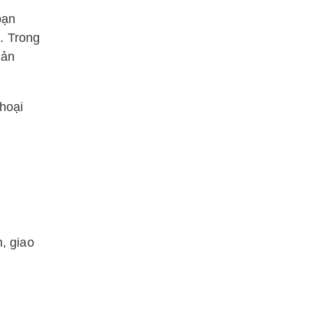
bạn
. Trong
oản
thoại
h, giao