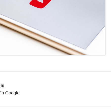
oại
oản Google