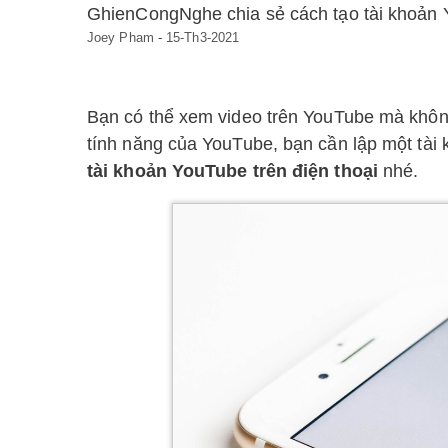
GhienCongNghe chia sẻ cách tạo tài khoản Yo
Joey Pham
-
15-Th3-2021
Bạn có thể xem video trên YouTube mà không 
tính năng của YouTube, bạn cần lập một tà
tài khoản YouTube trên điện thoại
nhé.