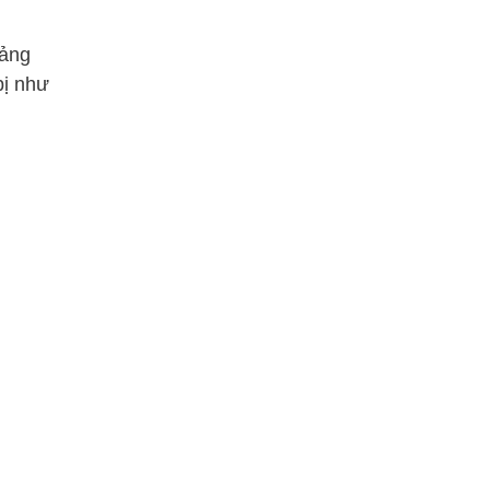
tảng
bị như