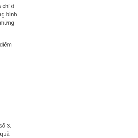
 chỉ ô
ng bình
 những
 điểm
số 3,
 quả