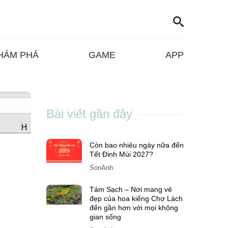
HÁM PHÁ
GAME
APP
Bài viết gần đây
Còn bao nhiêu ngày nữa đến
Tết Đinh Mùi 2027?
SonAnh
Tám Sạch – Nơi mang vẻ
đẹp của hoa kiểng Chợ Lách
đến gần hơn với mọi không
gian sống