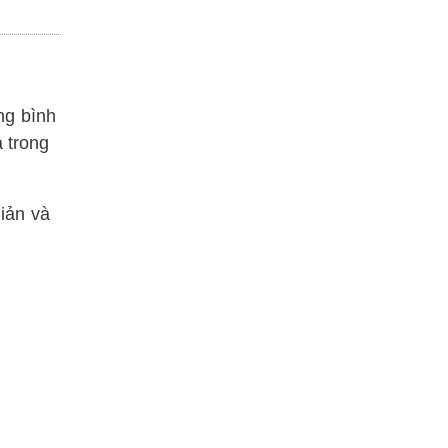
ng bình
 trong
iản và