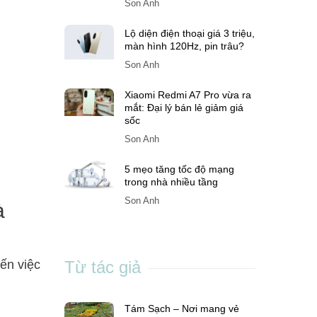
Son Anh
Lộ diện điện thoại giá 3 triệu,
màn hình 120Hz, pin trâu?
Son Anh
Xiaomi Redmi A7 Pro vừa ra
mắt: Đại lý bán lẻ giảm giá
sốc
Son Anh
5 mẹo tăng tốc độ mạng
trong nhà nhiều tầng
Son Anh
à
Từ tác giả
ến việc
Tám Sạch – Nơi mang vẻ