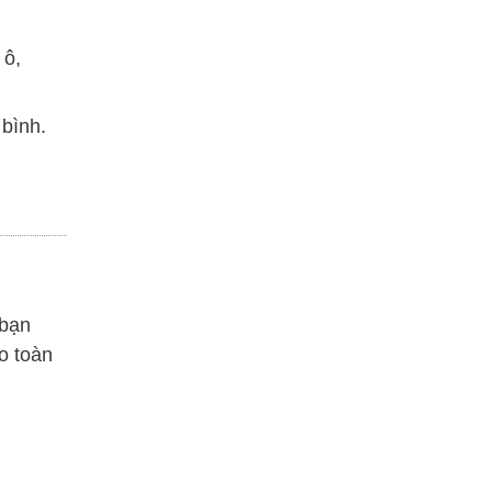
 ô,
bình.
 bạn
o toàn