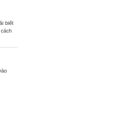
i biết
 cách
vào