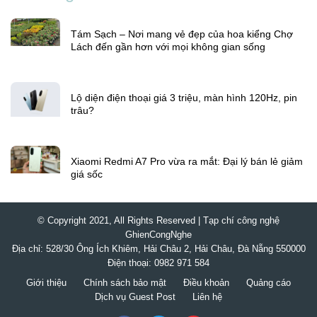
Tám Sạch – Nơi mang vẻ đẹp của hoa kiểng Chợ
Lách đến gần hơn với mọi không gian sống
Lộ diện điện thoại giá 3 triệu, màn hình 120Hz, pin
trâu?
Xiaomi Redmi A7 Pro vừa ra mắt: Đại lý bán lẻ giảm
giá sốc
© Copyright 2021, All Rights Reserved | Tạp chí công nghệ
GhienCongNghe
Địa chỉ: 528/30 Ông Ích Khiêm, Hải Châu 2, Hải Châu, Đà Nẵng 550000
Điện thoại: 0982 971 584
Giới thiệu
Chính sách bảo mật
Điều khoản
Quảng cáo
Dịch vụ Guest Post
Liên hệ