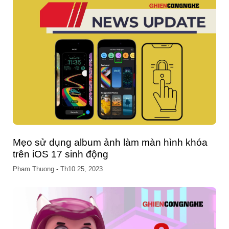
iPhone bị lỗi bảo mật, cập nhật iOS 16.7.1
ngay nếu không quá muộn
Pham Thuong
-
Th10 17, 2023