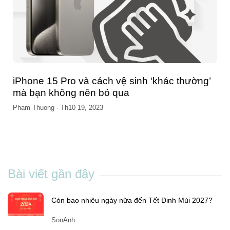
iPhone bị sự cố tắt nguồn bí ẩn đêm qua, làm
thế nào để biết điện thoại của bạn có bị
không?
Pham Thuong
-
Th10 13, 2023
Bài viết gần đây
Còn bao nhiêu ngày nữa đến Tết Đinh Mùi 2027?
SonAnh