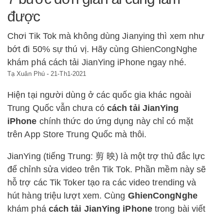
được
Chơi Tik Tok mà không dùng Jianying thì xem như
bớt đi 50% sự thú vị. Hãy cùng GhienCongNghe
khám phá cách tải JianYing iPhone ngay nhé.
Tạ Xuân Phú
-
21-Th1-2021
Hiện tại người dùng ở các quốc gia khác ngoài
Trung Quốc vẫn chưa có
cách tải JianYing
iPhone
chính thức do ứng dụng này chỉ có mặt
trên App Store Trung Quốc mà thôi.
JianYing (tiếng Trung: 剪 映) là một trợ thủ đắc lực
để chỉnh sửa video trên Tik Tok. Phần mềm này sẽ
hỗ trợ các Tik Toker tạo ra các video trending và
hút hàng triệu lượt xem. Cùng
GhienCongNghe
khám phá
cách tải JianYing iPhone
trong bài viết