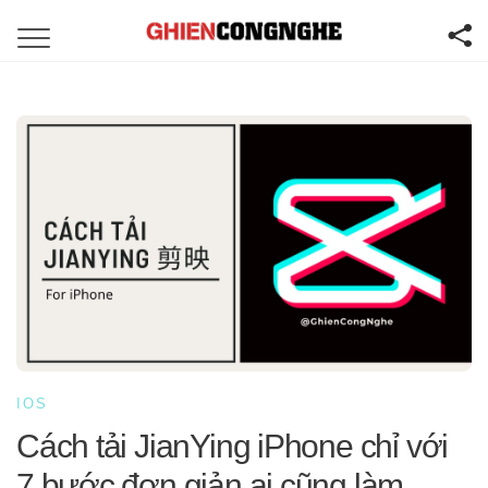
IOS
Cách tải JianYing iPhone chỉ với
7 bước đơn giản ai cũng làm