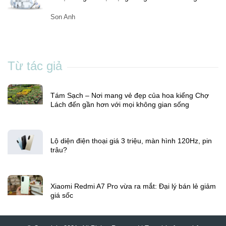
5 mẹo tăng tốc độ mạng trong nhà nhiều tầng
Son Anh
Từ tác giả
Tám Sạch – Nơi mang vẻ đẹp của hoa kiểng Chợ
Lách đến gần hơn với mọi không gian sống
Lộ diện điện thoại giá 3 triệu, màn hình 120Hz, pin
trâu?
Xiaomi Redmi A7 Pro vừa ra mắt: Đại lý bán lẻ giảm
giá sốc