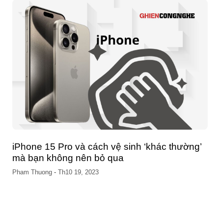
iPhone bị sự cố tắt nguồn bí ẩn đêm qua, làm
thế nào để biết điện thoại của bạn có bị
không?
Pham Thuong
-
Th10 13, 2023