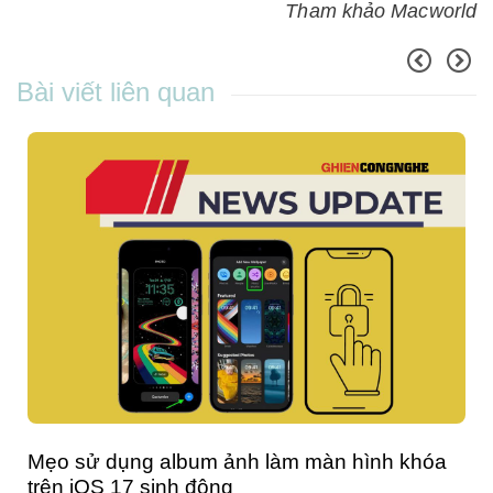
Tham khảo Macworld
Bài viết liên quan
iPhone bị lỗi bảo mật, cập nhật iOS 16.7.1
ngay nếu không quá muộn