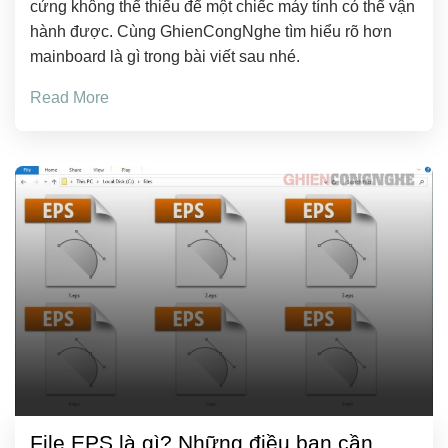
cứng không thể thiếu để một chiếc máy tính có thể vận
hành được. Cùng GhienCongNghe tìm hiểu rõ hơn
mainboard là gì trong bài viết sau nhé.
Read More
File EPS là gì? Những điều bạn cần